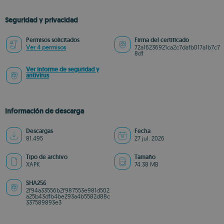
Seguridad y privacidad
Permisos solicitados
Firma del certificado
Ver 4 permisos
72a16236921ca2c7dafb017a1b7c7
8df
Ver informe de seguridad y
antivirus
Información de descarga
Descargas
Fecha
81.495
27 jul. 2026
Tipo de archivo
Tamaño
XAPK
74.38 MB
SHA256
2f94a33556b2f987553e981d502
a25b43dfb4be293a4b5582d88c
337589893e3