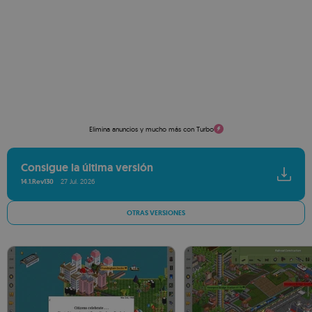
Elimina anuncios y mucho más con Turbo
Consigue la última versión
14.1.rev130
27 Jul. 2026
OTRAS VERSIONES