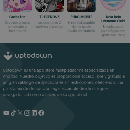
Gacha Life
Z LEGENDS 3
PUBG MOBILE
Doki Doki
Literature Club!
Crea tus propios
Los guerreros Z
El rey indiscutible
personajes e
vuelven a la carga
de los battle
Novela visual
inventa mil
royale en Android
psicológica con
aventuras
giros oscuros y
narrativa profunda
Uptodown es una app store multiplataforma especializada en
Android. Nuestro objetivo es proporcionar acceso libre y gratuito a
un gran catálogo de aplicaciones sin restricciones, ofreciendo una
plataforma de distribución legal accesible desde cualquier
navegador, así como a través de su app oficial.