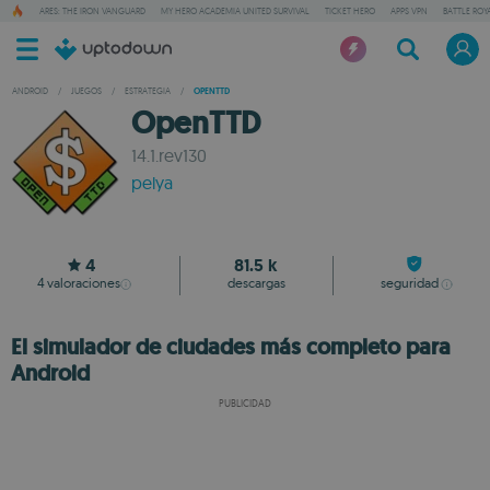
ARES: THE IRON VANGUARD
MY HERO ACADEMIA UNITED SURVIVAL
TICKET HERO
APPS VPN
BATTLE ROY
ANDROID
/
JUEGOS
/
ESTRATEGIA
/
OPENTTD
OpenTTD
14.1.rev130
pelya
4
81.5 k
4
valoraciones
descargas
seguridad
El simulador de ciudades más completo para
Android
PUBLICIDAD