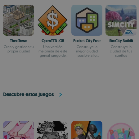
TheoTown
OpenTTD JGR
Pocket City Free
SimCity BuildIt
Crea y gestiona tu
Una versión
Construye la
Construye la
propia ciudad
mejorada de este
mejor ciudad
ciudad de tus
genial juego de
posible a lo
sueños
estrategia
SimCity
Descubre estos juegos